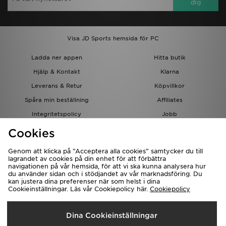
dig
Visa JD Sports hemsida för PC
Ladda ner appen
Hitta butik
Hjälp & Kontakt
Klarna
Leverans & Retur
Köpvillkor
Spåra min beställning
Affiliates
Integritetspolicy
Jobb
JD-bloggen
Cookies
Genom att klicka på ”Acceptera alla cookies” samtycker du till
lagrandet av cookies på din enhet för att förbättra
navigationen på vår hemsida, för att vi ska kunna analysera hur
du använder sidan och i stödjandet av vår marknadsföring. Du
kan justera dina preferenser när som helst i dina
Cookieinställningar. Läs vår Cookiepolicy här.
Cookiepolicy
Levererar Till
Dina Cookieinställningar
Sverige