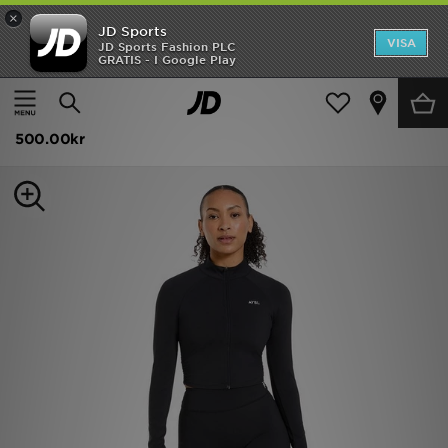
×
JD Sports
Hem
VISA
JD Sports Fashion PLC
GRATIS - I Google Play
Hem
Dam
Damkläder
Toppar
Rea
AYBL Physique Full Zip Top
Nyheter
500.00kr
Herr
Dam
Barn
Varumärken
Bästsäljare
Sport
Fotboll