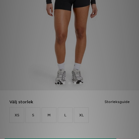
Ladda ner appen
Mitt JD
Mina meddelanden
Kundservice
JD Blogg
Välj storlek
Storleksguide
XS
S
M
L
XL