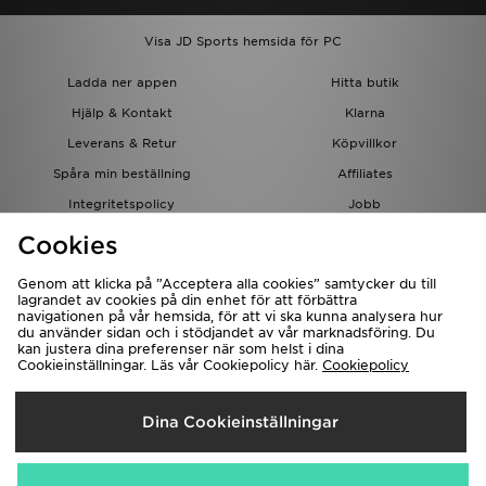
Visa JD Sports hemsida för PC
Ladda ner appen
Hitta butik
Hjälp & Kontakt
Klarna
Leverans & Retur
Köpvillkor
Spåra min beställning
Affiliates
Integritetspolicy
Jobb
JD-bloggen
Cookies
Genom att klicka på ”Acceptera alla cookies” samtycker du till
lagrandet av cookies på din enhet för att förbättra
navigationen på vår hemsida, för att vi ska kunna analysera hur
du använder sidan och i stödjandet av vår marknadsföring. Du
kan justera dina preferenser när som helst i dina
Cookieinställningar. Läs vår Cookiepolicy här.
Cookiepolicy
Levererar Till
Dina Cookieinställningar
Sverige