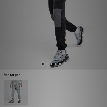
Ladda ner appen
Mitt JD
Mina meddelanden
Kundservice
JD Blogg
fler färger