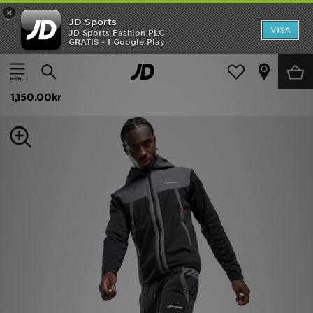
×
JD Sports
Hem
VISA
JD Sports Fashion PLC
GRATIS - I Google Play
Hem
Herr
Herrkläder
Träningsbyxor
Rea
Berghaus Reacon 2.0 Joggers
Nyheter
1,150.00kr
Herr
Dam
Barn
Varumärken
Bästsäljare
Sport
Fotboll