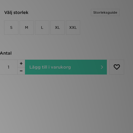
Välj storlek
Storleksguide
S
M
L
XL
XXL
Antal
Lägg till i varukorg