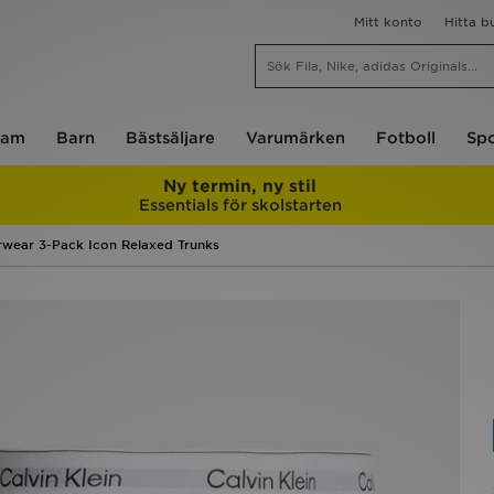
Mitt konto
Hitta b
am
Barn
Bästsäljare
Varumärken
Fotboll
Spo
Ny termin, ny stil
Essentials för skolstarten
rwear 3-Pack Icon Relaxed Trunks