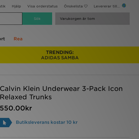
utik
Hjälp
Visa orderstatus
Önskelista
Levererar till...
Varukorgen är tom
rt
Rea
TRENDING:
ADIDAS SAMBA
Calvin Klein Underwear 3-Pack Icon
Relaxed Trunks
550.00kr
Butiksleverans kostar 10 kr