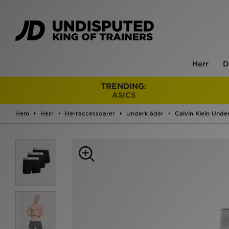
Herr
D
TRENDING:
ASICS
Hem
Herr
Herraccessoarer
Underkläder
Calvin Klein Unde