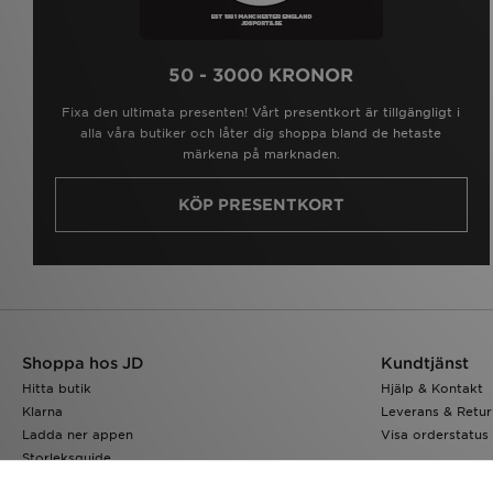
50 - 3000 KRONOR
Fixa den ultimata presenten! Vårt presentkort är tillgängligt i
alla våra butiker och låter dig shoppa bland de hetaste
märkena på marknaden.
KÖP PRESENTKORT
Shoppa hos JD
Kundtjänst
Hitta butik
Hjälp & Kontakt
Klarna
Leverans & Retur
Ladda ner appen
Visa orderstatus
Storleksguide
JD-bloggen