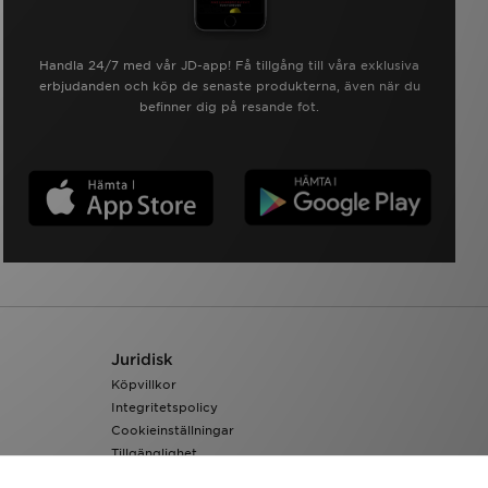
Handla 24/7 med vår JD-app! Få tillgång till våra exklusiva
erbjudanden och köp de senaste produkterna, även när du
befinner dig på resande fot.
Juridisk
Köpvillkor
Integritetspolicy
Cookieinställningar
Tillgänglighet