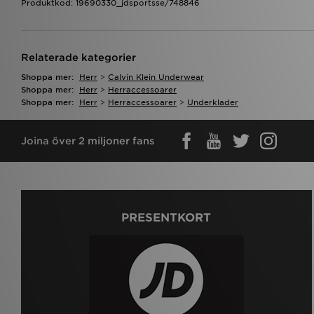
Produktkod: 19690330_jdsportsse/748846
Relaterade kategorier
Shoppa mer:
Herr
>
Calvin Klein Underwear
Shoppa mer:
Herr
>
Herraccessoarer
Shoppa mer:
Herr
>
Herraccessoarer
>
Underklader
Joina över 2 miljoner fans
PRESENTKORT