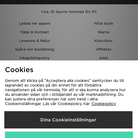
Visa JD Sports hemsida för PC
Ladda ner appen
Hitta butik
Hjälp & Kontakt
Klarna
Leverans & Retur
Köpvillkor
Spåra min beställning
Affiliates
Integritetspolicy
Jobb
JD-bloggen
Cookies
Genom att klicka på ”Acceptera alla cookies” samtycker du till
lagrandet av cookies på din enhet för att förbättra
navigationen på vår hemsida, för att vi ska kunna analysera hur
du använder sidan och i stödjandet av vår marknadsföring. Du
kan justera dina preferenser när som helst i dina
Cookieinställningar. Läs vår Cookiepolicy här.
Cookiepolicy
Levererar Till
Dina Cookieinställningar
Sverige