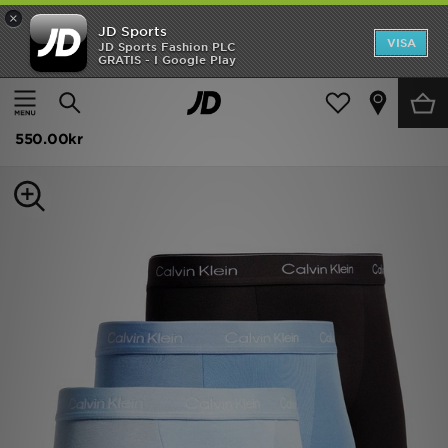
×
JD Sports
Hem
VISA
JD Sports Fashion PLC
GRATIS - I Google Play
Hem
Herr
Herraccessoarer
Underkläder
Rea
Calvin Klein Underwear 3-Pack Icon Relaxed Trunks
Nyheter
550.00kr
Herr
Dam
Barn
Varumärken
Bästsäljare
Sport
Fotboll