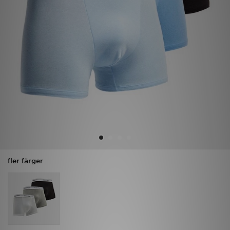
Ladda ner appen
Mitt JD
Mina meddelanden
Kundservice
JD Blogg
fler färger