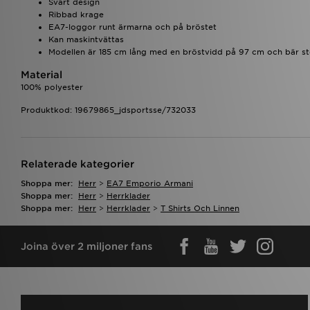
Svart design
Ribbad krage
EA7-loggor runt ärmarna och på bröstet
Kan maskintvättas
Modellen är 185 cm lång med en bröstvidd på 97 cm och bär s
Material
100% polyester
Produktkod: 19679865_jdsportsse/732033
Relaterade kategorier
Shoppa mer:
Herr
>
EA7 Emporio Armani
Shoppa mer:
Herr
>
Herrklader
Shoppa mer:
Herr
>
Herrklader
>
T Shirts Och Linnen
Joina över 2 miljoner fans