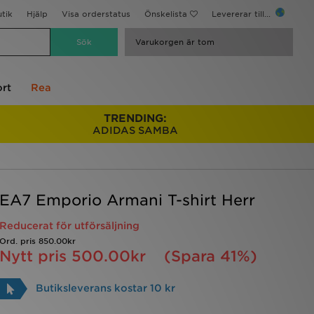
utik
Hjälp
Visa orderstatus
Önskelista
Levererar till...
Varukorgen är tom
rt
Rea
TRENDING:
ADIDAS SAMBA
EA7 Emporio Armani T-shirt Herr
Reducerat för utförsäljning
Ord. pris
850.00kr
Nytt pris
500.00kr
(Spara 41%)
Butiksleverans kostar 10 kr