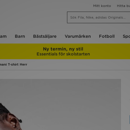
Mitt konto
Hitta b
am
Barn
Bästsäljare
Varumärken
Fotboll
Spo
Ny termin, ny stil
Essentials för skolstarten
ni T-shirt Herr