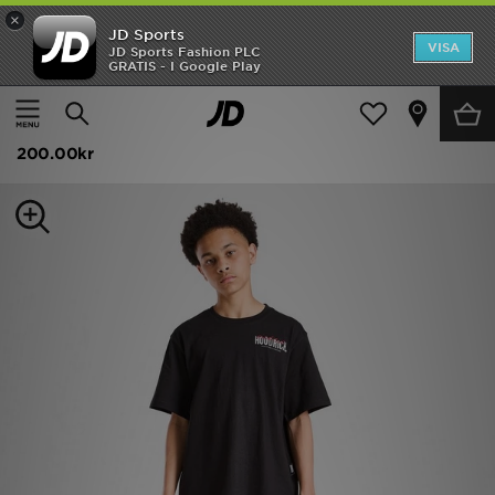
×
JD Sports
Hem
VISA
JD Sports Fashion PLC
GRATIS - I Google Play
Hem
Barn
Juniorkläder (8-15 År)
T-Shirts och Pikétröjor
REA
Hoodrich Magma T-Shirt Junior
Nyheter
200.00kr
Herr
Dam
Barn
Varumärken
Bästsäljare
Sport
Fotboll