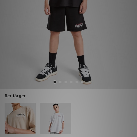
Ladda ner appen
Mitt JD
Mina meddelanden
Kundservice
JD Blogg
fler färger