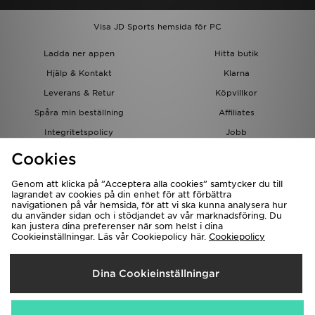
Visa JD Sports hemsida för PC
Ladda ner appen
Hitta butik
Hjälp & Kontakt
Klarna
Leverans & Retur
Köpvillkor
Spåra min beställning
Affiliates
Integritetspolicy
Jobb
JD-bloggen
Cookies
Genom att klicka på ”Acceptera alla cookies” samtycker du till
lagrandet av cookies på din enhet för att förbättra
navigationen på vår hemsida, för att vi ska kunna analysera hur
du använder sidan och i stödjandet av vår marknadsföring. Du
kan justera dina preferenser när som helst i dina
Cookieinställningar. Läs vår Cookiepolicy här.
Cookiepolicy
Levererar Till
Dina Cookieinställningar
Sverige