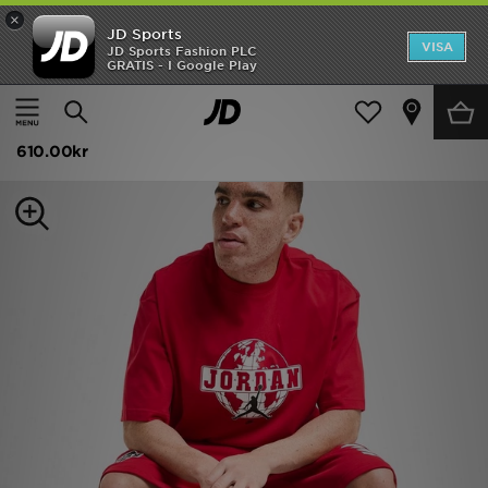
×
JD Sports
Hem
VISA
JD Sports Fashion PLC
GRATIS - I Google Play
Hem
Dam
Damaccessoarer
Sportbags och Väskor
Rea
Jordan Element Duffle Bag
Nyheter
610.00kr
Herr
Dam
Barn
Varumärken
Bästsäljare
Sport
Fotboll