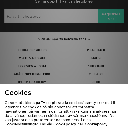
Signa upp till vårt nyhetsbrev
Registrera
dig
Visa JD Sports hemsida för PC
Ladda ner appen
Hitta butik
Hjälp & Kontakt
Klarna
Leverans & Retur
Köpvillkor
Spåra min beställning
Affiliates
Integritetspolicy
Jobb
JD-bloggen
Cookies
Genom att klicka på ”Acceptera alla cookies” samtycker du till
lagrandet av cookies på din enhet för att förbättra
navigationen på vår hemsida, för att vi ska kunna analysera hur
du använder sidan och i stödjandet av vår marknadsföring. Du
kan justera dina preferenser när som helst i dina
Cookieinställningar. Läs vår Cookiepolicy här.
Cookiepolicy