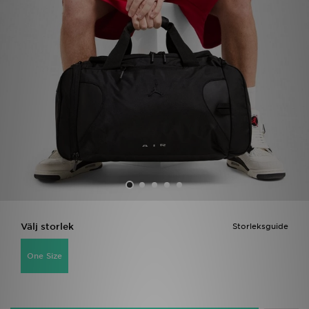
Ladda ner appen
Mitt JD
Mina meddelanden
Kundservice
JD Blogg
Välj storlek
Storleksguide
One Size