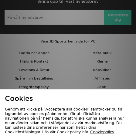
Signa upp till vårt nyhetsbrev
Registrera
dig
Visa JD Sports hemsida för PC
Ladda ner appen
Hitta butik
Hjälp & Kontakt
Klarna
Leverans & Retur
Köpvillkor
Spåra min beställning
Affiliates
Integritetspolicy
Jobb
JD-bloggen
Cookies
Genom att klicka på ”Acceptera alla cookies” samtycker du till
lagrandet av cookies på din enhet för att förbättra
navigationen på vår hemsida, för att vi ska kunna analysera hur
du använder sidan och i stödjandet av vår marknadsföring. Du
kan justera dina preferenser när som helst i dina
Cookieinställningar. Läs vår Cookiepolicy här.
Cookiepolicy