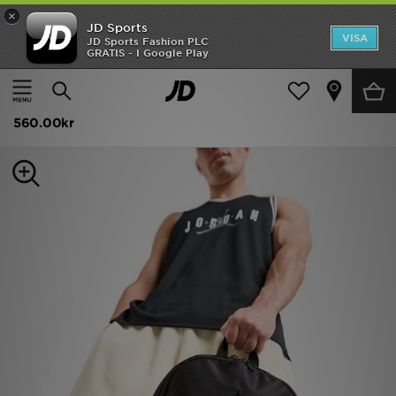
×
JD Sports
Hem
VISA
JD Sports Fashion PLC
GRATIS - I Google Play
Hem
Dam
Damaccessoarer
Sportbags och Väskor
Rea
Jordan Premium Metal Jumpman Backpack
Nyheter
560.00kr
Herr
Dam
Barn
Varumärken
Bästsäljare
Sport
Fotboll