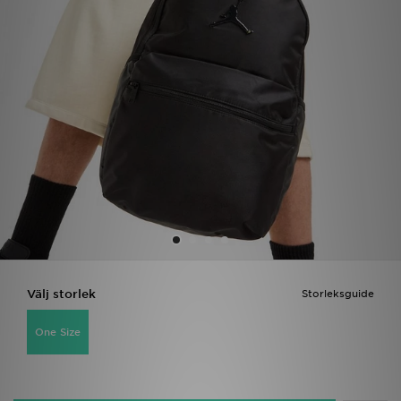
Ladda ner appen
Mitt JD
Mina meddelanden
Kundservice
JD Blogg
Välj storlek
Storleksguide
One Size