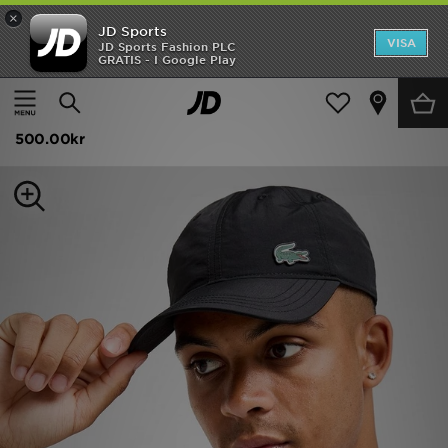
×
JD Sports
Hem
VISA
JD Sports Fashion PLC
GRATIS - I Google Play
Hem
Dam
Damaccessoarer
Kepsar och Beanies
Rea
Lacoste Small Logo Cap
Nyheter
500.00kr
Herr
Dam
Barn
Varumärken
Bästsäljare
Sport
Fotboll