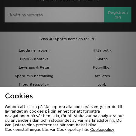
Registrera
dig
Visa JD Sports hemsida för PC
Ladda ner appen
Hitta butik
Hjälp & Kontakt
Klarna
Leverans & Retur
Köpvillkor
Spåra min beställning
Affiliates
Integritetspolicy
Jobb
JD-bloggen
Cookies
Genom att klicka på ”Acceptera alla cookies” samtycker du till
lagrandet av cookies på din enhet för att förbättra
navigationen på vår hemsida, för att vi ska kunna analysera hur
du använder sidan och i stödjandet av vår marknadsföring. Du
kan justera dina preferenser när som helst i dina
Cookieinställningar. Läs vår Cookiepolicy här.
Cookiepolicy