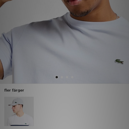
Ladda ner appen
Mitt JD
Mina meddelanden
Kundservice
JD Blogg
fler färger