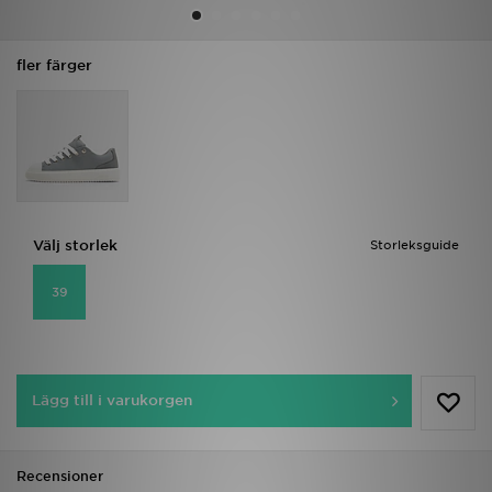
Ladda ner appen
fler färger
Mitt JD
Mina meddelanden
Kundservice
Välj storlek
Storleksguide
JD Blogg
39
Lägg till i varukorgen
Recensioner