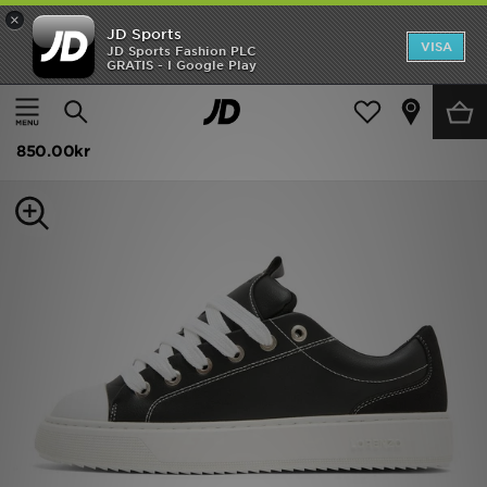
×
JD Sports
Hem
VISA
JD Sports Fashion PLC
GRATIS - I Google Play
Hem
Herr
Herrskor
Sneakers
REA
Lorenzo Roma
Nyheter
850.00kr
Herr
Dam
Barn
Varumärken
Bästsäljare
Sport
Fotboll