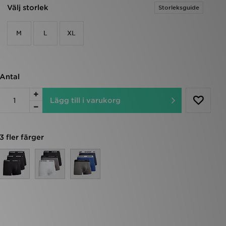
Välj storlek
Storleksguide
M
L
XL
Antal
Lägg till i varukorg
3 fler färger