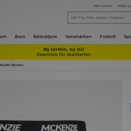
Mitt konto
Hitta b
am
Barn
Bästsäljare
Varumärken
Fotboll
Spo
Ny termin, ny stil
Essentials för skolstarten
 Wyatt Boxers