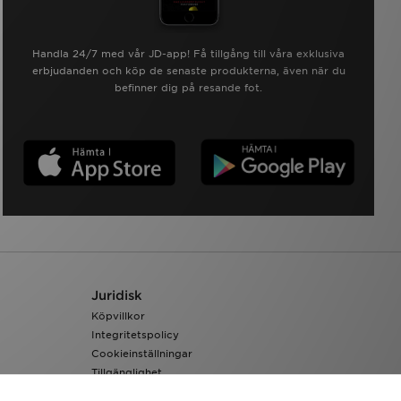
Handla 24/7 med vår JD-app! Få tillgång till våra exklusiva
erbjudanden och köp de senaste produkterna, även när du
befinner dig på resande fot.
Juridisk
Köpvillkor
Integritetspolicy
Cookieinställningar
Tillgänglighet