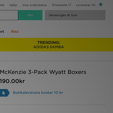
utik
Hjälp
Visa orderstatus
Önskelista
Levererar till...
Varukorgen är tom
rt
Rea
TRENDING:
ADIDAS SAMBA
McKenzie 3-Pack Wyatt Boxers
190.00kr
Butiksleverans kostar 10 kr