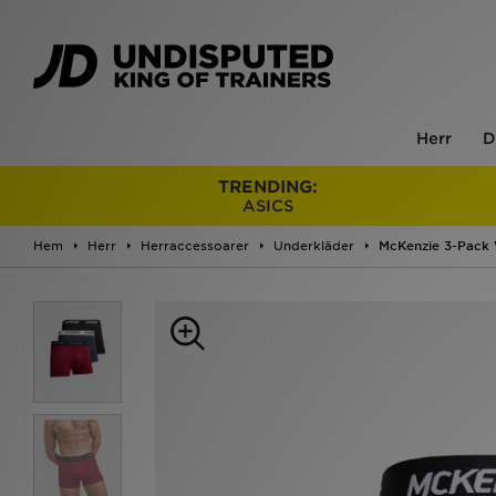
Herr
D
TRENDING:
ASICS
Hem
Herr
Herraccessoarer
Underkläder
McKenzie 3-Pack