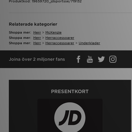
Produktkod: 19659720_jdsportsse/719132
Relaterade kategorier
Shoppa mer:
Herr
>
McKenzie
Shoppa mer:
Herr
>
Herraccessoarer
Shoppa mer:
Herr
>
Herraccessoarer
>
Underklader
Joina över 2 miljoner fans
PRESENTKORT