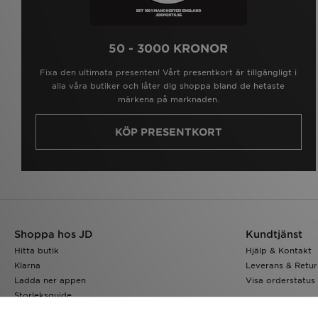
50 - 3000 KRONOR
Fixa den ultimata presenten! Vårt presentkort är tillgängligt i
alla våra butiker och låter dig shoppa bland de hetaste
märkena på marknaden.
KÖP PRESENTKORT
Shoppa hos JD
Kundtjänst
Hitta butik
Hjälp & Kontakt
Klarna
Leverans & Retur
Ladda ner appen
Visa orderstatus
Storleksguide
JD-bloggen