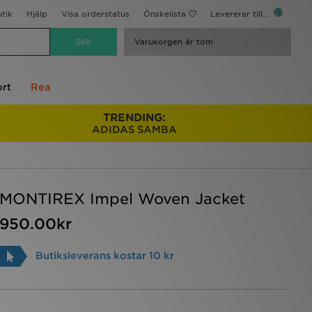
utik
Hjälp
Visa orderstatus
Önskelista
Levererar till...
Varukorgen är tom
rt
Rea
TRENDING:
ADIDAS SAMBA
MONTIREX Impel Woven Jacket
950.00kr
Butiksleverans kostar 10 kr