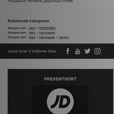
Produktkod: 19734600_jdsportsse/777908
Relaterade kategorier
Shoppa mer:
Herr
>
MONTIREX
Shoppa mer:
Herr
>
Herrklader
Shoppa mer:
Herr
>
Herrklader
>
Jackor
Joina över 2 miljoner fans
PRESENTKORT