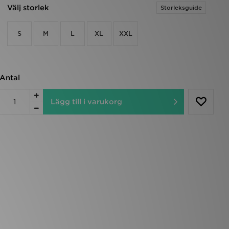
Välj storlek
Storleksguide
S
M
L
XL
XXL
Antal
Lägg till i varukorg