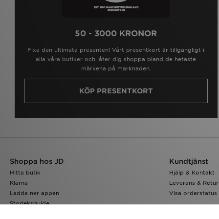
50 - 3000 KRONOR
Fixa den ultimata presenten! Vårt presentkort är tillgängligt i
alla våra butiker och låter dig shoppa bland de hetaste
märkena på marknaden.
KÖP PRESENTKORT
Shoppa hos JD
Kundtjänst
Hitta butik
Hjälp & Kontakt
Klarna
Leverans & Retur
Ladda ner appen
Visa orderstatus
Storleksguide
JD-bloggen