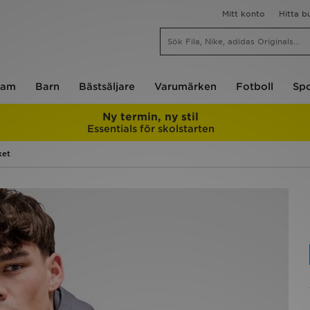
Mitt konto
Hitta b
am
Barn
Bästsäljare
Varumärken
Fotboll
Spo
Ny termin, ny stil
Essentials för skolstarten
ket