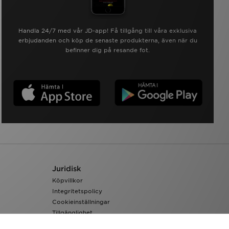
Handla 24/7 med vår JD-app! Få tillgång till våra exklusiva
erbjudanden och köp de senaste produkterna, även när du
befinner dig på resande fot.
Juridisk
Köpvillkor
Integritetspolicy
Cookieinställningar
Tillgänglighet