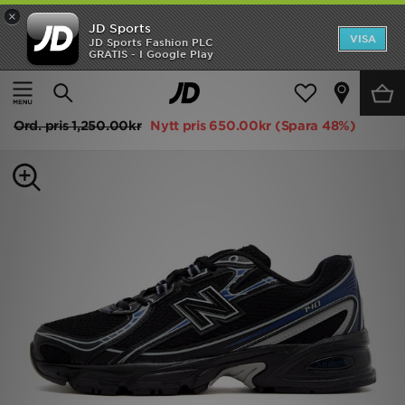
×
JD Sports
Hem
VISA
JD Sports Fashion PLC
GRATIS - I Google Play
Hem
Barn
Rea
New Balance 740 Junior
Nyheter
Ord. pris
1,250.00kr
Nytt pris
650.00kr
(Spara 48%)
Herr
Dam
Barn
Varumärken
Bästsäljare
Sport
Fotboll