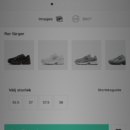
Ladda ner appen
Images
360°
Mitt JD
fler färger
Mina meddelanden
Kundservice
JD Blogg
Välj storlek
Storleksguide
35.5
37
37.5
38