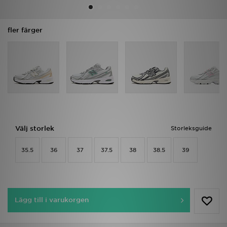
Ladda ner appen
fler färger
Mitt JD
Mina meddelanden
Kundservice
JD Blogg
Välj storlek
Storleksguide
35.5
36
37
37.5
38
38.5
39
Lägg till i varukorgen