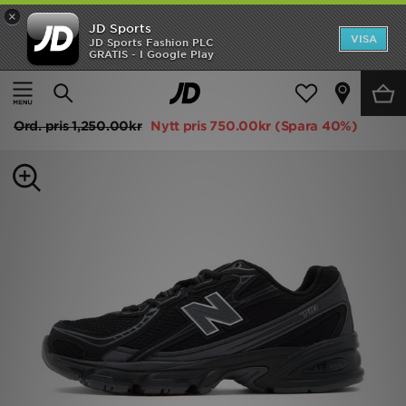
×
JD Sports
Hem
VISA
JD Sports Fashion PLC
GRATIS - I Google Play
Hem
Barn
Rea
New Balance 740 Junior
Nyheter
Ord. pris
1,250.00kr
Nytt pris
750.00kr
(Spara 40%)
Herr
Dam
Barn
Varumärken
Bästsäljare
Sport
Fotboll