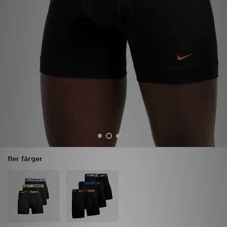
Ladda ner appen
Mitt JD
Mina meddelanden
Kundservice
JD Blogg
fler färger