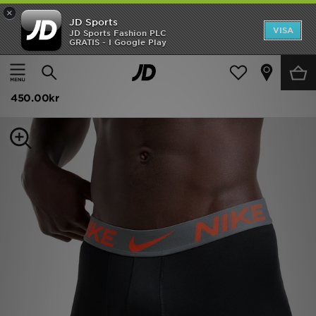
×
JD Sports
Hem
VISA
JD Sports Fashion PLC
GRATIS - I Google Play
Hem
Herr
Herraccessoarer
Underkläder
Rea
Nike 3-Pack Micro Boxers
Nyheter
450.00kr
Herr
Dam
Barn
Varumärken
Bästsäljare
Sport
Fotboll