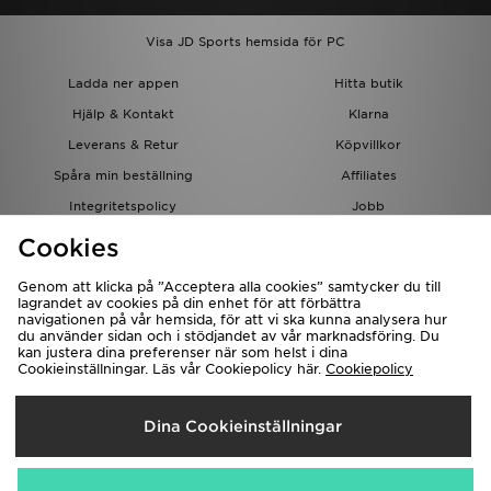
Visa JD Sports hemsida för PC
Ladda ner appen
Hitta butik
Hjälp & Kontakt
Klarna
Leverans & Retur
Köpvillkor
Spåra min beställning
Affiliates
Integritetspolicy
Jobb
JD-bloggen
Cookies
Genom att klicka på ”Acceptera alla cookies” samtycker du till
lagrandet av cookies på din enhet för att förbättra
navigationen på vår hemsida, för att vi ska kunna analysera hur
du använder sidan och i stödjandet av vår marknadsföring. Du
kan justera dina preferenser när som helst i dina
Cookieinställningar. Läs vår Cookiepolicy här.
Cookiepolicy
Levererar Till
Dina Cookieinställningar
Sverige