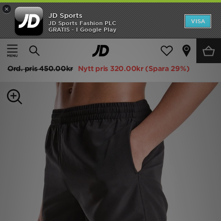
×
JD Sports
Hem
VISA
JD Sports Fashion PLC
GRATIS - I Google Play
Hem
Barn
Juniorkläder (8-15 År)
badkläder
REA
Nike Swoosh Swim Shorts Junior
Nyheter
Ord. pris
450.00kr
Nytt pris
320.00kr
(Spara 29%)
Herr
Dam
Barn
Varumärken
Bästsäljare
Sport
Fotboll