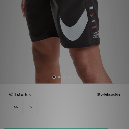
Ladda ner appen
Mitt JD
Mina meddelanden
Kundservice
JD Blogg
Välj storlek
Storleksguide
XS
S