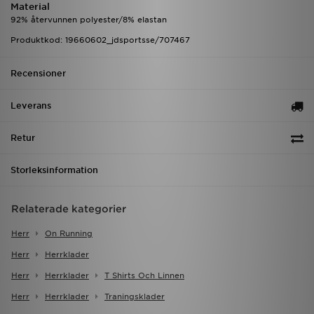
Material
92% återvunnen polyester/8% elastan
Produktkod: 19660602_jdsportsse/707467
Recensioner
Leverans
Retur
Storleksinformation
Relaterade kategorier
Herr
On Running
Herr
Herrklader
Herr
Herrklader
T Shirts Och Linnen
Herr
Herrklader
Traningsklader