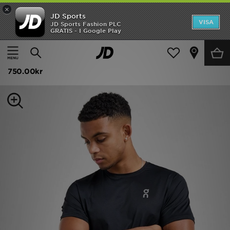
×
JD Sports
Hem
VISA
JD Sports Fashion PLC
GRATIS - I Google Play
Hem
Herr
Herrkläder
T-Shirts och Linnen
Rea
On Running T-shirt Herr
Nyheter
750.00kr
Herr
Dam
Barn
Varumärken
Bästsäljare
Sport
Fotboll