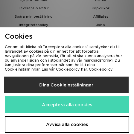
Leverans & Retur
Köpvillkor
Spåra min beställning
Affiliates
Integritetspolicy
Jobb
JD-bloggen
Cookies
Genom att klicka på ”Acceptera alla cookies” samtycker du till
lagrandet av cookies på din enhet för att förbättra
navigationen på vår hemsida, för att vi ska kunna analysera hur
du använder sidan och i stödjandet av vår marknadsföring. Du
kan justera dina preferenser när som helst i dina
Cookieinställningar. Läs vår Cookiepolicy här.
Cookiepolicy
Levererar Till
Dina Cookieinställningar
Sverige
Vi accepterar följande betalningssätt
Acceptera alla cookies
Besök bolagets hemsida på
www.jdplc.com
Avvisa alla cookies
Copyright © 2026 JD Sports, Alla rättigheter reserverade.