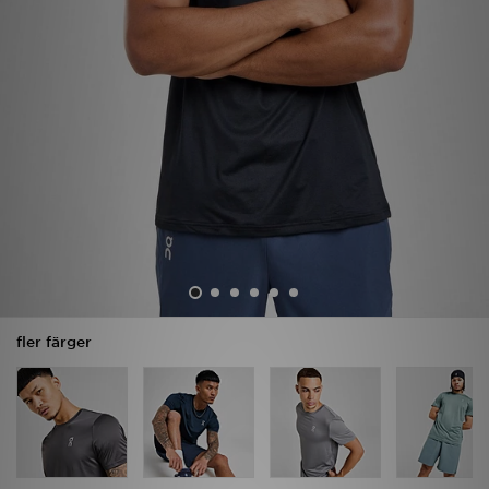
Ladda ner appen
Mitt JD
Mina meddelanden
Kundservice
JD Blogg
fler färger