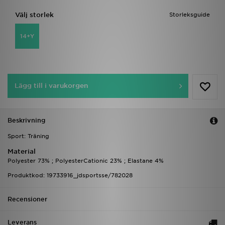
Välj storlek
Storleksguide
14+Y
Lägg till i varukorgen
Beskrivning
Sport: Träning
Material
Polyester 73% ; PolyesterCationic 23% ; Elastane 4%
Produktkod: 19733916_jdsportsse/782028
Recensioner
Leverans