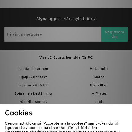
Signa upp till vårt nyhetsbrev
Registrera
dig
Visa JD Sports hemsida för PC
Ladda ner appen
Hitta butik
Hjälp & Kontakt
Klarna
Leverans & Retur
Köpvillkor
Spåra min beställning
Affiliates
Integritetspolicy
Jobb
JD-bloggen
Cookies
Genom att klicka på ”Acceptera alla cookies” samtycker du till
lagrandet av cookies på din enhet för att förbättra