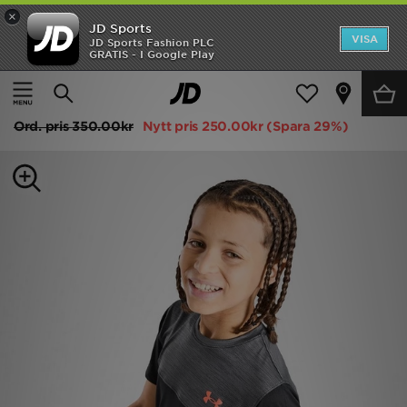
×
JD Sports
Hem
VISA
JD Sports Fashion PLC
GRATIS - I Google Play
Hem
Barn
Juniorkläder (8-15 År)
T-Shirts och Pikétröjor
Rea
Under Armour Tech Utility T-Shirt Junior
Nyheter
Ord. pris
350.00kr
Nytt pris
250.00kr
(Spara 29%)
Herr
Dam
Barn
Varumärken
Bästsäljare
Sport
Fotboll