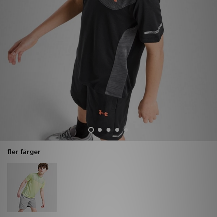
Ladda ner appen
Mitt JD
Mina meddelanden
Kundservice
JD Blogg
fler färger