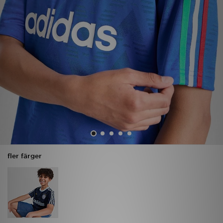
Ladda ner appen
Mitt JD
Mina meddelanden
Kundservice
JD Blogg
fler färger