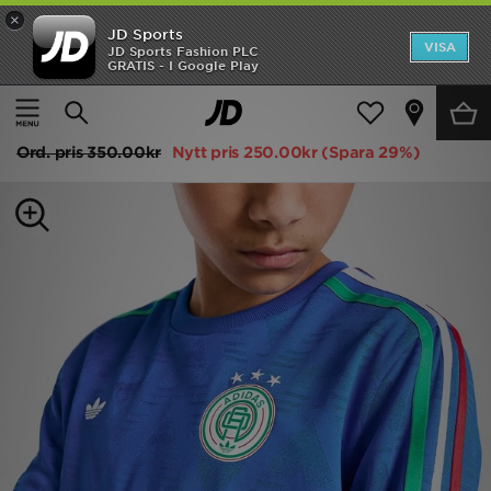
×
JD Sports
Hem
VISA
JD Sports Fashion PLC
GRATIS - I Google Play
Hem
Barn
Juniorkläder (8-15 År)
T-Shirts och Pikétröjor
REA
adidas Originals Football T-Shirt Junior
Nyheter
Ord. pris
350.00kr
Nytt pris
250.00kr
(Spara 29%)
Herr
Dam
Barn
Varumärken
Bästsäljare
Sport
Fotboll