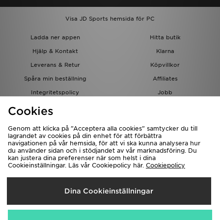
Visa JD Sports hemsida för PC
Ladda ner appen
Hitta butik
Hjälp & Kontakt
Klarna
Leverans & Retur
Köpvillkor
Spåra min beställning
Affiliates
Integritetspolicy
Jobb
JD-bloggen
Cookies
Genom att klicka på ”Acceptera alla cookies” samtycker du till
lagrandet av cookies på din enhet för att förbättra
navigationen på vår hemsida, för att vi ska kunna analysera hur
du använder sidan och i stödjandet av vår marknadsföring. Du
kan justera dina preferenser när som helst i dina
Cookieinställningar. Läs vår Cookiepolicy här.
Cookiepolicy
Levererar Till
Dina Cookieinställningar
Sverige