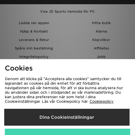
Visa JD Sports hemsida för PC
Ladda ner appen
Hitta butik
Hjälp & Kontakt
Klarna
Leverans & Retur
Köpvillkor
Spåra min beställning
Affiliates
Integritetspolicy
Jobb
JD-bloggen
Cookies
Genom att klicka på ”Acceptera alla cookies” samtycker du till
lagrandet av cookies på din enhet för att förbättra
navigationen på vår hemsida, för att vi ska kunna analysera hur
du använder sidan och i stödjandet av vår marknadsföring. Du
kan justera dina preferenser när som helst i dina
Cookieinställningar. Läs vår Cookiepolicy här.
Cookiepolicy
Levererar Till
Dina Cookieinställningar
Sverige