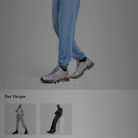
Ladda ner appen
Mitt JD
Mina meddelanden
Kundservice
JD Blogg
fler färger