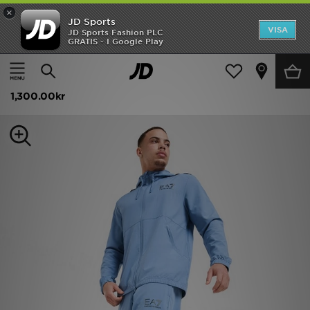
×
JD Sports
Hem
VISA
JD Sports Fashion PLC
GRATIS - I Google Play
Hem
Herr
Herrkläder
Träningsbyxor
Rea
EA7 Emporio Armani Ventus Track Pants
Nyheter
1,300.00kr
Herr
Dam
Barn
Varumärken
Bästsäljare
Sport
Fotboll