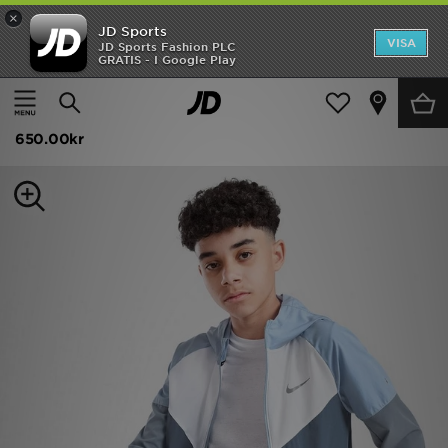
×
JD Sports
Hem
VISA
JD Sports Fashion PLC
GRATIS - I Google Play
Hem
Barn
Juniorkläder (8-15 År)
Jackor
Rea
Nike Miler Colourblock Jacket Junior
Nyheter
650.00kr
Herr
Dam
Barn
Varumärken
Bästsäljare
Sport
Fotboll