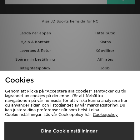
Visa JD Sports hemsida för PC
Ladda ner appen
Hitta butik
Hjälp & Kontakt
Klarna
Leverans & Retur
Köpvillkor
Spåra min beställning
Affiliates
Integritetspolicy
Jobb
JD-bloggen
Cookies
Genom att klicka på ”Acceptera alla cookies” samtycker du till
lagrandet av cookies på din enhet för att förbättra
navigationen på vår hemsida, för att vi ska kunna analysera hur
du använder sidan och i stödjandet av vår marknadsföring. Du
kan justera dina preferenser när som helst i dina
Cookieinställningar. Läs vår Cookiepolicy här.
Cookiepolicy
Levererar Till
Dina Cookieinställningar
Sverige