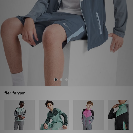
Ladda ner appen
Mitt JD
Mina meddelanden
Kundservice
JD Blogg
fler färger