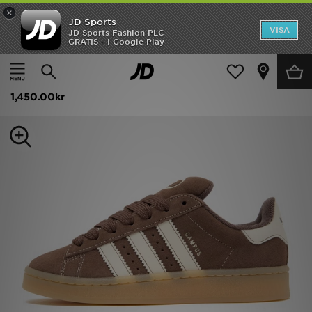
×
JD Sports
Hem
VISA
JD Sports Fashion PLC
GRATIS - I Google Play
Hem
Dam
Damskor
Sneakers
Rea
adidas Originals Campus 00s Dam
Nyheter
1,450.00kr
Herr
Dam
Barn
Varumärken
Bästsäljare
Sport
Fotboll