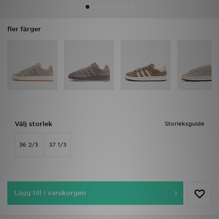
Ladda ner appen
fler färger
Mitt JD
Mina meddelanden
Kundservice
JD Blogg
Välj storlek
Storleksguide
36 2/3
37 1/3
Lägg till i varukorgen