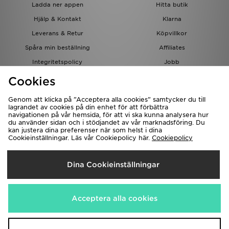
Ladda ner appen
Hitta butik
Hjälp & Kontakt
Klarna
Leverans & Retur
Köpvillkor
Spåra min beställning
Affiliates
Integritetspolicy
Jobb
JD-bloggen
Cookies
Genom att klicka på ”Acceptera alla cookies” samtycker du till
lagrandet av cookies på din enhet för att förbättra
navigationen på vår hemsida, för att vi ska kunna analysera hur
du använder sidan och i stödjandet av vår marknadsföring. Du
kan justera dina preferenser när som helst i dina
Cookieinställningar. Läs vår Cookiepolicy här.
Cookiepolicy
Levererar Till
Dina Cookieinställningar
Sverige
Vi accepterar följande betalningssätt
Acceptera alla cookies