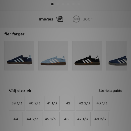
Ladda ner appen
Images
360°
Mitt JD
fler färger
Mina meddelanden
Kundservice
JD Blogg
Välj storlek
Storleksguide
39 1/3
40 2/3
41 1/3
42
42 2/3
43 1/3
44
44 2/3
45 1/3
46
47 1/3
48 2/3