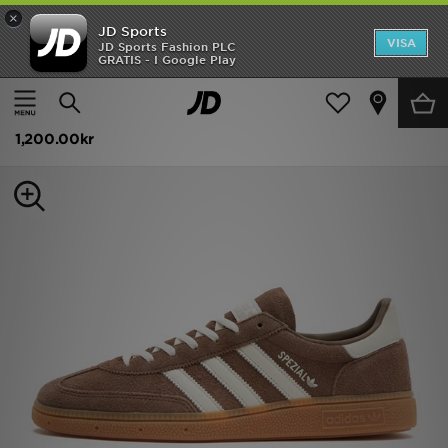
×
JD Sports
Hem
VISA
JD Sports Fashion PLC
GRATIS - I Google Play
Hem
Herr
Herrskor
Sneakers
Rea
adidas Originals Handball Spezial Herr
Nyheter
1,200.00kr
Herr
Dam
Barn
Varumärken
Bästsäljare
Sport
Fotboll