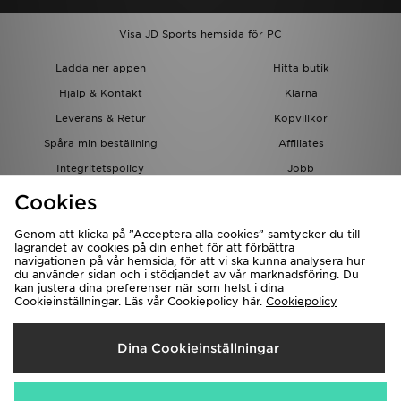
Visa JD Sports hemsida för PC
Ladda ner appen
Hitta butik
Hjälp & Kontakt
Klarna
Leverans & Retur
Köpvillkor
Spåra min beställning
Affiliates
Integritetspolicy
Jobb
JD-bloggen
Cookies
Genom att klicka på ”Acceptera alla cookies” samtycker du till
lagrandet av cookies på din enhet för att förbättra
navigationen på vår hemsida, för att vi ska kunna analysera hur
du använder sidan och i stödjandet av vår marknadsföring. Du
kan justera dina preferenser när som helst i dina
Cookieinställningar. Läs vår Cookiepolicy här.
Cookiepolicy
Levererar Till
Dina Cookieinställningar
Sverige