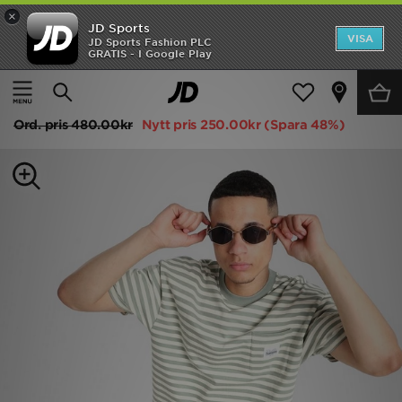
×
JD Sports
Hem
VISA
JD Sports Fashion PLC
GRATIS - I Google Play
Hem
Herr
Herrkläder
T-Shirts och Linnen
REA
Unlike Humans Wells Stripe Pocket T-Shirt
Nyheter
Ord. pris
480.00kr
Nytt pris
250.00kr
(Spara 48%)
Herr
Dam
Barn
Varumärken
Bästsäljare
Sport
Fotboll