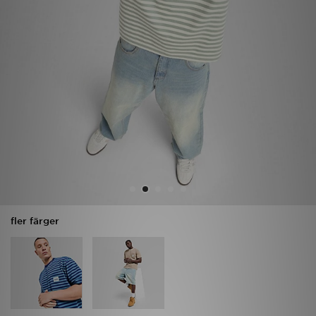
Ladda ner appen
Mitt JD
Mina meddelanden
Kundservice
JD Blogg
fler färger