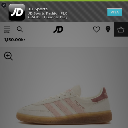
×
JD Sports
Hem
VISA
JD Sports Fashion PLC
GRATIS - I Google Play
Hem
Barn
Rea
adidas Originals Handball Spezial Junior
Nyheter
1,150.00kr
Herr
Dam
Barn
Varumärken
Bästsäljare
Sport
Fotboll