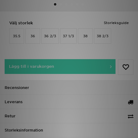
Ladda ner appen
Välj storlek
Storleksguide
Mitt JD
35.5
36
36 2/3
37 1/3
38
38 2/3
Mina meddelanden
Kundservice
Lägg till i varukorgen
JD Blogg
Recensioner
Leverans
Retur
Storleksinformation