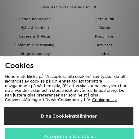
Visa JD Sports hemsida för PC
Ladda ner appen
Hitta butik
Hjälp & Kontakt
Klarna
Leverans & Retur
Köpvillkor
Spåra min beställning
Affiliates
Integritetspolicy
Jobb
JD-bloggen
Cookies
Genom att klicka på ”Acceptera alla cookies” samtycker du till
lagrandet av cookies på din enhet för att förbättra
navigationen på vår hemsida, för att vi ska kunna analysera hur
du använder sidan och i stödjandet av vår marknadsföring. Du
kan justera dina preferenser när som helst i dina
Cookieinställningar. Läs vår Cookiepolicy här.
Cookiepolicy
Levererar Till
Dina Cookieinställningar
Sverige
Vi accepterar följande betalningssätt
Acceptera alla cookies