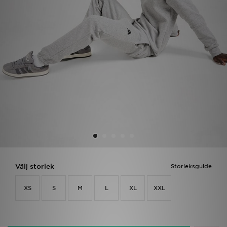
Ladda ner appen
Mitt JD
Mina meddelanden
Kundservice
JD Blogg
Välj storlek
Storleksguide
XS
S
M
L
XL
XXL