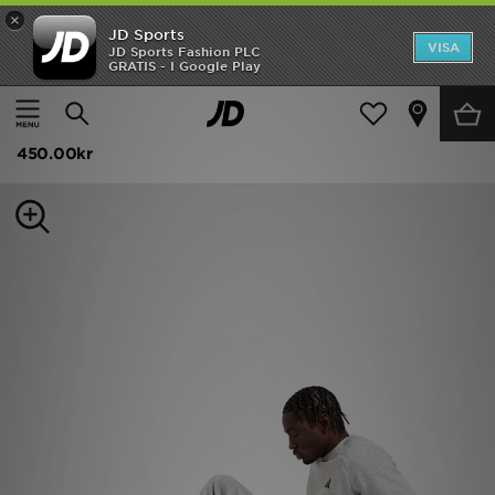
×
JD Sports
Hem
VISA
JD Sports Fashion PLC
GRATIS - I Google Play
Hem
Herr
Herrkläder
Träningsbyxor
REA
adidas Träningsbyxor Herr
Nyheter
450.00kr
Herr
Dam
Barn
Varumärken
Bästsäljare
Sport
Fotboll