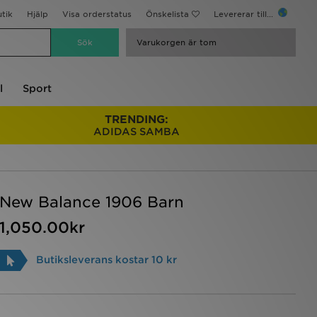
utik
Hjälp
Visa orderstatus
Önskelista
Levererar till...
Varukorgen är tom
l
Sport
TRENDING:
ADIDAS SAMBA
New Balance 1906 Barn
1,050.00kr
Butiksleverans kostar 10 kr