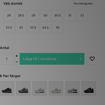
Välj storlek
Storleksguide
28
28.5
29
30
30.5
31
32
32.5
33
33.5
34.5
35
Antal
Lägg till i varukorg
6 fler färger