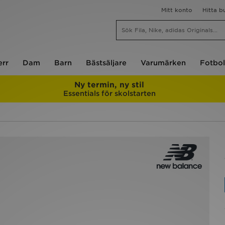
Mitt konto
Hitta b
err
Dam
Barn
Bästsäljare
Varumärken
Fotbol
Ny termin, ny stil
Essentials för skolstarten