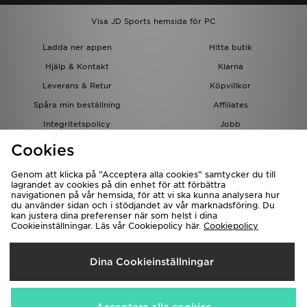
Visa JD Sports hemsida för PC
Ladda ner appen
Hitta butik
Hjälp & Kontakt
Klarna
Leverans & Retur
Köpvillkor
Spåra min beställning
Affiliates
Integritetspolicy
Jobb
JD-bloggen
Cookies
Genom att klicka på ”Acceptera alla cookies” samtycker du till
lagrandet av cookies på din enhet för att förbättra
navigationen på vår hemsida, för att vi ska kunna analysera hur
du använder sidan och i stödjandet av vår marknadsföring. Du
kan justera dina preferenser när som helst i dina
Cookieinställningar. Läs vår Cookiepolicy här.
Cookiepolicy
Levererar Till
Dina Cookieinställningar
Sverige
Vi accepterar följande betalningssätt