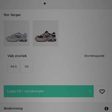
Ladda ner appen
fler färger
Mitt JD
Mina meddelanden
Kundservice
Välj storlek
Storleksguide
JD Blogg
40.5
42
Lägg till i varukorgen
Beskrivning