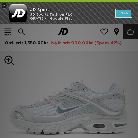
×
JD Sports
Hem
VISA
JD Sports Fashion PLC
GRATIS - I Google Play
Hem
Dam
Damskor
Sneakers
Rea
Nike Air Max Moto 2K Women's
Nyheter
Ord. pris
1,550.00kr
Nytt pris
900.00kr
(Spara 42%)
Herr
Dam
Barn
Varumärken
Bästsäljare
Sport
Fotboll