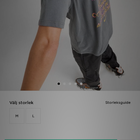
Ladda ner appen
Mitt JD
Mina meddelanden
Kundservice
JD Blogg
Välj storlek
Storleksguide
M
L