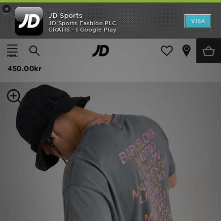
×
JD Sports
Hem
VISA
JD Sports Fashion PLC
GRATIS - I Google Play
Hem
Herr
Herrkläder
T-Shirts och Linnen
Rea
Nike Tour T-Shirt
Nyheter
450.00kr
Herr
Dam
Barn
Varumärken
Bästsäljare
Sport
Fotboll