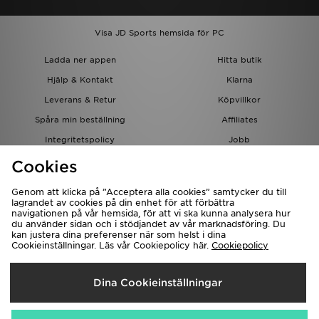
Visa JD Sports hemsida för PC
Ladda ner appen
Hitta butik
Hjälp & Kontakt
Klarna
Leverans & Retur
Köpvillkor
Spåra min beställning
Affiliates
Integritetspolicy
Jobb
JD-bloggen
Cookies
Genom att klicka på ”Acceptera alla cookies” samtycker du till
lagrandet av cookies på din enhet för att förbättra
navigationen på vår hemsida, för att vi ska kunna analysera hur
du använder sidan och i stödjandet av vår marknadsföring. Du
kan justera dina preferenser när som helst i dina
Cookieinställningar. Läs vår Cookiepolicy här.
Cookiepolicy
Levererar Till
Dina Cookieinställningar
Sverige