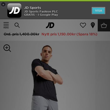
×
JD Sports
Hem
VISA
JD Sports Fashion PLC
GRATIS - I Google Play
Hem
Herr
Herrkläder
Träningsbyxor
Rea
On Running Träningsbyxor Herr
Nyheter
Ord. pris
1,400.00kr
Nytt pris
1,150.00kr
(Spara 18%)
Herr
Dam
Barn
Varumärken
Bästsäljare
Sport
Fotboll