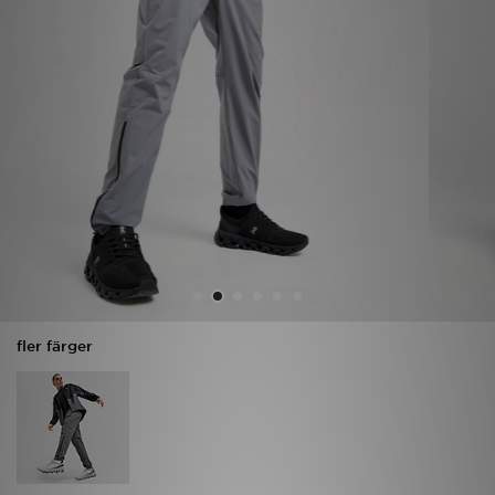
Ladda ner appen
Mitt JD
Mina meddelanden
Kundservice
JD Blogg
fler färger