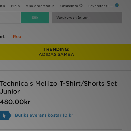
utik
Hjälp
Visa orderstatus
Önskelista
Levererar till...
Varukorgen är tom
rt
Rea
TRENDING:
ADIDAS SAMBA
Technicals Mellizo T-Shirt/Shorts Set
Junior
480.00kr
Butiksleverans kostar 10 kr