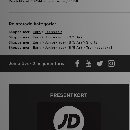
Produktkod: 19751458_jdsportsse/791511
Relaterade kategorier
Shoppa mer:
Barn
>
Technicals
Shoppa mer:
Barn
>
Juniorklader (8 15 Ar)
Shoppa mer:
Barn
>
Juniorklader (8 15 Ar)
>
Shorts
Shoppa mer:
Barn
>
Juniorklader (8 15 Ar)
>
Traningsoverall
Joina över 2 miljoner fans
PRESENTKORT