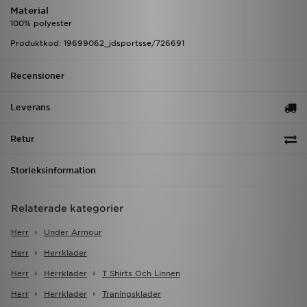
Material
100% polyester
Produktkod: 19699062_jdsportsse/726691
Recensioner
Leverans
Retur
Storleksinformation
Relaterade kategorier
Herr
Under Armour
Herr
Herrklader
Herr
Herrklader
T Shirts Och Linnen
Herr
Herrklader
Traningsklader