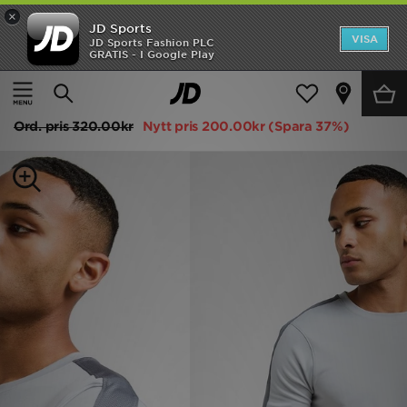
×
JD Sports
Hem
VISA
JD Sports Fashion PLC
GRATIS - I Google Play
Hem
Herr
Herrkläder
T-Shirts och Linnen
REA
Under Armour ColdGear T-shirt Herr
Nyheter
Ord. pris
320.00kr
Nytt pris
200.00kr
(Spara 37%)
Herr
Dam
Barn
Varumärken
Bästsäljare
Sport
Fotboll