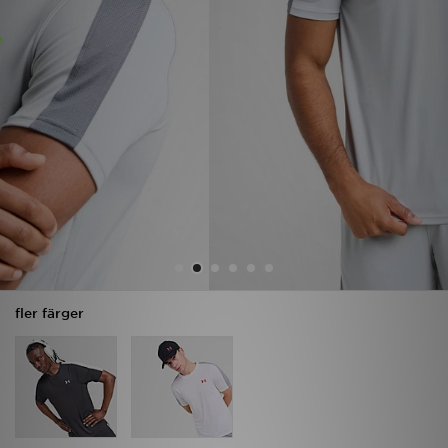
Ladda ner appen
Mitt JD
Mina meddelanden
Kundservice
JD Blogg
fler färger