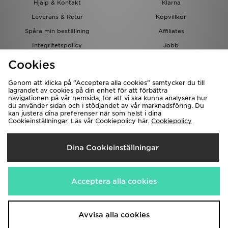
Hjälp & Kontakt
Klarna
Leverans & Retur
Köpvillkor
Spåra min beställning
Affiliates
Integritetspolicy
Jobb
JD-bloggen
Cookies
Genom att klicka på ”Acceptera alla cookies” samtycker du till
lagrandet av cookies på din enhet för att förbättra
navigationen på vår hemsida, för att vi ska kunna analysera hur
du använder sidan och i stödjandet av vår marknadsföring. Du
kan justera dina preferenser när som helst i dina
Cookieinställningar. Läs vår Cookiepolicy här.
Cookiepolicy
Levererar Till
Dina Cookieinställningar
Sverige
Vi accepterar följande betalningssätt
Acceptera alla cookies
Besök bolagets hemsida på
www.jdplc.com
Avvisa alla cookies
Copyright © 2026 JD Sports, Alla rättigheter reserverade.