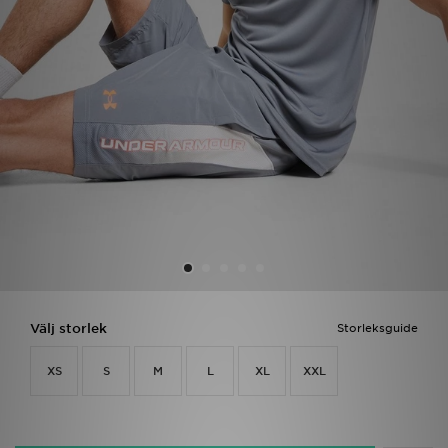
Ladda ner appen
Mitt JD
Mina meddelanden
Kundservice
JD Blogg
Välj storlek
Storleksguide
XS
S
M
L
XL
XXL