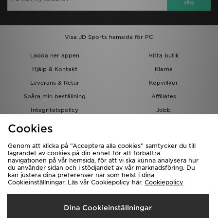
dig
Visa JD Sports hemsida för PC
Ladda ner appen
Hitta butik
Hjälp & Kontakt
Klarna
Leverans & Retur
Köpvillkor
Spåra min beställning
Affiliates
Integritetspolicy
Jobb
JD-bloggen
Cookies
Genom att klicka på ”Acceptera alla cookies” samtycker du till
lagrandet av cookies på din enhet för att förbättra
navigationen på vår hemsida, för att vi ska kunna analysera hur
du använder sidan och i stödjandet av vår marknadsföring. Du
kan justera dina preferenser när som helst i dina
Cookieinställningar. Läs vår Cookiepolicy här.
Cookiepolicy
Levererar Till
Dina Cookieinställningar
Sverige