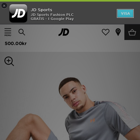
×
JD Sports
Hem
VISA
JD Sports Fashion PLC
GRATIS - I Google Play
Hem
Herr
Herrkläder
Träningskläder
Rea
Under Armour Tech Fade Shorts
Nyheter
500.00kr
Herr
Dam
Barn
Varumärken
Bästsäljare
Sport
Fotboll