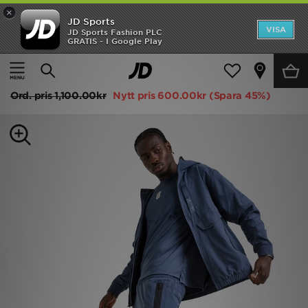
×
JD Sports
Hem
VISA
JD Sports Fashion PLC
GRATIS - I Google Play
Hem
Herr
Herrkläder
Cargobyxor
Rea
Nike Air Max Woven Cargo Pants
Nyheter
Ord. pris
1,100.00kr
Nytt pris
600.00kr
(Spara 45%)
Herr
Dam
Barn
Varumärken
Bästsäljare
Sport
Fotboll