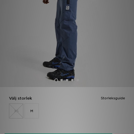
Ladda ner appen
Mitt JD
Mina meddelanden
Kundservice
JD Blogg
Välj storlek
Storleksguide
XS
M