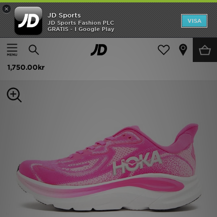
×
JD Sports
Hem
VISA
JD Sports Fashion PLC
GRATIS - I Google Play
Hem
Dam
Damskor
Sneakers
Rea
HOKA Clifton 10 Dam
Nyheter
1,750.00kr
Herr
Dam
Barn
Varumärken
Bästsäljare
Sport
Fotboll