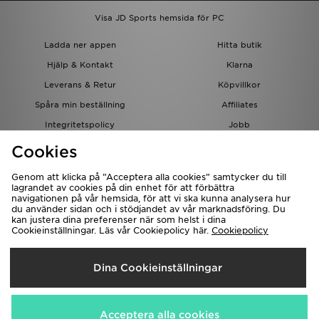
Visa JD Sports hemsida för PC
Ladda ner appen
Hitta butik
Hjälp & Kontakt
Klarna
Leverans & Retur
Köpvillkor
Spåra min beställning
Affiliates
Integritetspolicy
Jobb
JD-bloggen
Cookies
Genom att klicka på ”Acceptera alla cookies” samtycker du till
lagrandet av cookies på din enhet för att förbättra
navigationen på vår hemsida, för att vi ska kunna analysera hur
du använder sidan och i stödjandet av vår marknadsföring. Du
kan justera dina preferenser när som helst i dina
Cookieinställningar. Läs vår Cookiepolicy här.
Cookiepolicy
Levererar Till
Dina Cookieinställningar
Sverige
Vi accepterar följande betalningssätt
Acceptera alla cookies