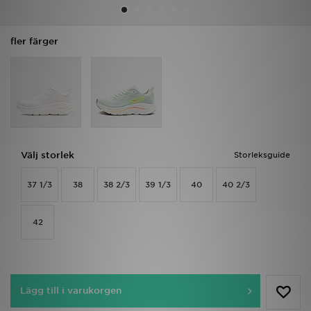
Ladda ner appen
fler färger
Mitt JD
Mina meddelanden
Kundservice
Välj storlek
Storleksguide
JD Blogg
37 1/3
38
38 2/3
39 1/3
40
40 2/3
42
Lägg till i varukorgen