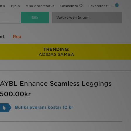
utik
Hjälp
Visa orderstatus
Önskelista
Levererar till...
Varukorgen är tom
rt
Rea
TRENDING:
ADIDAS SAMBA
AYBL Enhance Seamless Leggings
500.00kr
Butiksleverans kostar 10 kr