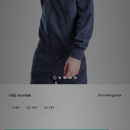
Ladda ner appen
Mitt JD
Mina meddelanden
Kundservice
JD Blogg
Välj storlek
Storleksguide
7-8Y
10-12Y
12-13Y