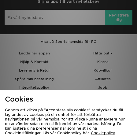
Signa upp till vårt nyhetsbrev
Registrera
dig
Visa JD Sports hemsida för PC
Ladda ner appen
Hitta butik
Hjälp & Kontakt
Klarna
Leverans & Retur
Köpvillkor
Spåra min beställning
Affiliates
Integritetspolicy
Jobb
JD-bloggen
Cookies
Genom att klicka på ”Acceptera alla cookies” samtycker du till
lagrandet av cookies på din enhet för att förbättra
navigationen på vår hemsida, för att vi ska kunna analysera hur
du använder sidan och i stödjandet av vår marknadsföring. Du
kan justera dina preferenser när som helst i dina
Cookieinställningar. Läs vår Cookiepolicy här.
Cookiepolicy