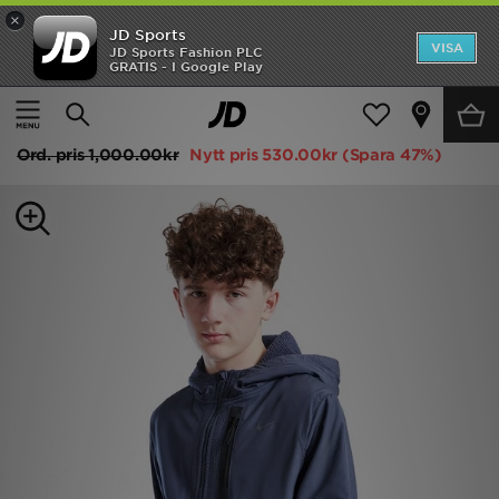
×
JD Sports
Hem
VISA
JD Sports Fashion PLC
GRATIS - I Google Play
Hem
Barn
Juniorkläder (8-15 År)
Huvtröjor och Tröjor
Rea
Nike City Utility Winterized Hoodie Junior
Nyheter
Ord. pris
1,000.00kr
Nytt pris
530.00kr
(Spara 47%)
Herr
Dam
Barn
Varumärken
Bästsäljare
Sport
Fotboll