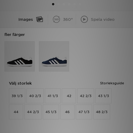
Ladda ner appen
Images
360°
Spela video
Mitt JD
fler färger
Mina meddelanden
Kundservice
JD Blogg
Välj storlek
Storleksguide
39 1/3
40 2/3
41 1/3
42
42 2/3
43 1/3
44
44 2/3
45 1/3
46
47 1/3
48 2/3