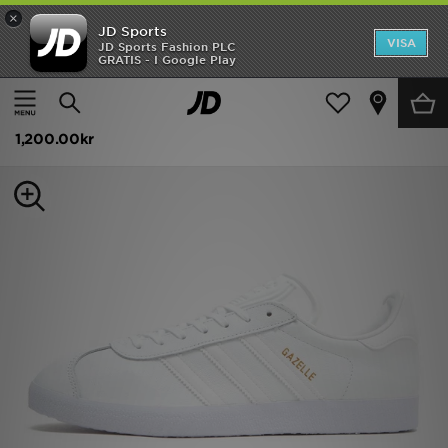
×
JD Sports
Hem
VISA
JD Sports Fashion PLC
GRATIS - I Google Play
Hem
Herr
Herrskor
Sneakers
Rea
adidas Originals Gazelle Herr
Nyheter
1,200.00kr
Herr
Dam
Barn
Varumärken
Bästsäljare
Sport
Fotboll