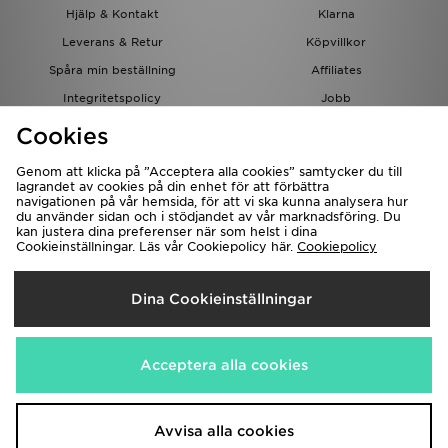
Hjälp & Kontakt
Klarna
Leverans & Retur
Köpvillkor
Spåra min beställning
Affiliates
Integritetspolicy
Jobb
JD-bloggen
Cookies
Genom att klicka på ”Acceptera alla cookies” samtycker du till
lagrandet av cookies på din enhet för att förbättra
navigationen på vår hemsida, för att vi ska kunna analysera hur
du använder sidan och i stödjandet av vår marknadsföring. Du
kan justera dina preferenser när som helst i dina
Cookieinställningar. Läs vår Cookiepolicy här.
Cookiepolicy
Levererar Till
Dina Cookieinställningar
Sverige
Vi accepterar följande betalningssätt
Acceptera alla cookies
Besök bolagets hemsida på
www.jdplc.com
Avvisa alla cookies