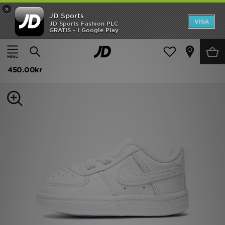
×
JD Sports
Hem
VISA
JD Sports Fashion PLC
GRATIS - I Google Play
Hem
Barn
Babyskor (Storlekar 16-27)
Alla Sneakers
Rea
Nike Air Force 1 Baby
Nyheter
450.00kr
Herr
Dam
Barn
Varumärken
Bästsäljare
Sport
Fotboll