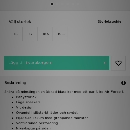
Ladda ner appen
Välj storlek
Storleksguide
Mitt JD
16
17
18.5
19.5
Mina meddelanden
Kundservice
Lägg till i varukorgen
JD Blogg
Beskrivning
Snöra på minstingen en älskad klassiker med ett par Nike Air Force 1.
Babystorlek
Låga sneakers
Vit design
Ovandel i slitstarkt läder och syntet
Mjuk sula i skum med greppande mönster
Ventilerande perforering
Nike-logga på sidan