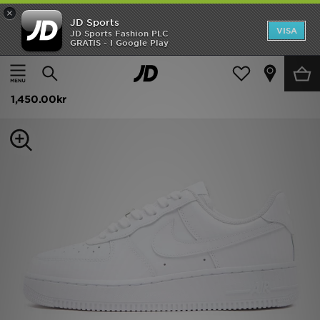
×
JD Sports
Hem
VISA
JD Sports Fashion PLC
GRATIS - I Google Play
Hem
Dam
Damskor
Sneakers
Rea
Nike Air Force 1 Low Women's
Nyheter
1,450.00kr
Herr
Dam
Barn
Varumärken
Bästsäljare
Sport
Fotboll