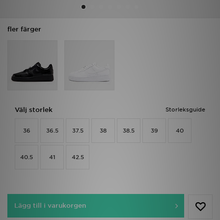
Ladda ner appen
fler färger
Mitt JD
Mina meddelanden
Kundservice
Välj storlek
Storleksguide
JD Blogg
36
36.5
37.5
38
38.5
39
40
40.5
41
42.5
Lägg till i varukorgen