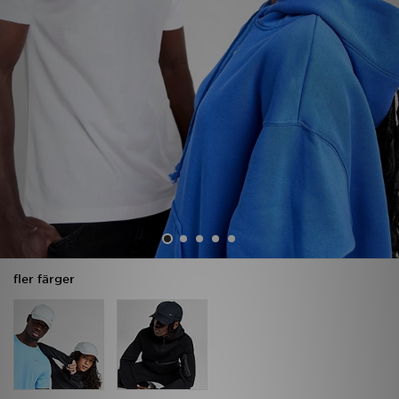
Ladda ner appen
Mitt JD
Mina meddelanden
Kundservice
JD Blogg
fler färger