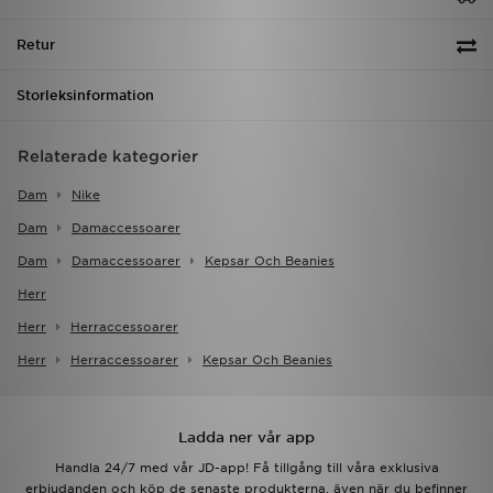
Retur
Storleksinformation
Relaterade kategorier
Dam
Nike
Dam
Damaccessoarer
Dam
Damaccessoarer
Kepsar Och Beanies
Herr
Herr
Herraccessoarer
Herr
Herraccessoarer
Kepsar Och Beanies
Ladda ner vår app
Handla 24/7 med vår JD-app! Få tillgång till våra exklusiva
erbjudanden och köp de senaste produkterna, även när du befinner