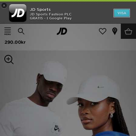
×
JD Sports
Hem
VISA
JD Sports Fashion PLC
GRATIS - I Google Play
Hem
Dam
Damaccessoarer
Kepsar och Beanies
Rea
Nike Club Structured Metal Swoosh Cap
Nyheter
290.00kr
Herr
Dam
Barn
Varumärken
Bästsäljare
Sport
Fotboll