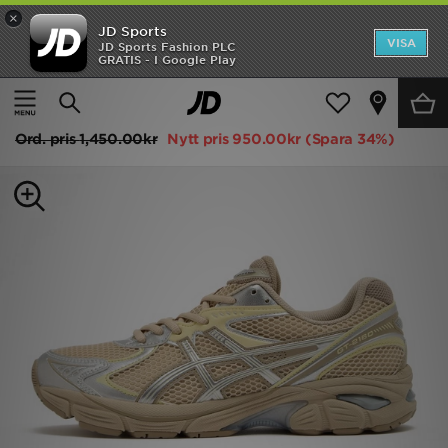
×
JD Sports
Hem
VISA
JD Sports Fashion PLC
GRATIS - I Google Play
Hem
Dam
Damskor
Sneakers
Rea
ASICS GT-2160 Dam
Nyheter
Ord. pris
1,450.00kr
Nytt pris
950.00kr
(Spara 34%)
Herr
Dam
Barn
Varumärken
Bästsäljare
Sport
Fotboll