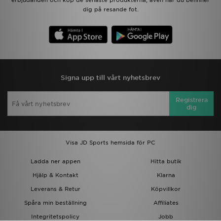
erbjudanden och köp de senaste produkterna, även när du befinner
dig på resande fot.
Signa upp till vårt nyhetsbrev
Registrera
dig
Visa JD Sports hemsida för PC
Ladda ner appen
Hitta butik
Hjälp & Kontakt
Klarna
Leverans & Retur
Köpvillkor
Spåra min beställning
Affiliates
Integritetspolicy
Jobb