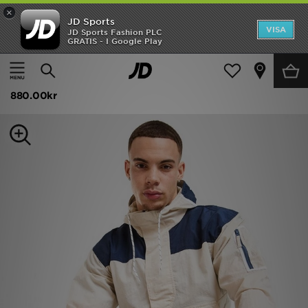
×
JD Sports
Hem
VISA
JD Sports Fashion PLC
GRATIS - I Google Play
Hem
Herr
Herrkläder
Jackor
Rea
Columbia Challenger 1/2 Zip Windbreaker
Nyheter
880.00kr
Herr
Dam
Barn
Varumärken
Bästsäljare
Sport
Fotboll