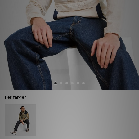
Ladda ner appen
Mitt JD
Mina meddelanden
Kundservice
JD Blogg
fler färger