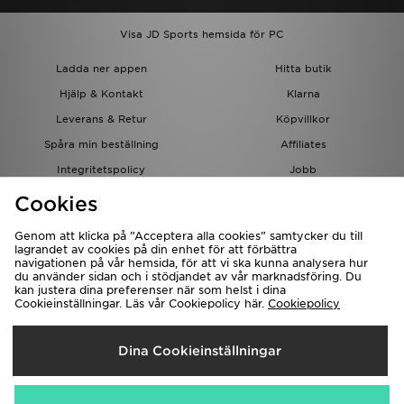
Visa JD Sports hemsida för PC
Ladda ner appen
Hitta butik
Hjälp & Kontakt
Klarna
Leverans & Retur
Köpvillkor
Spåra min beställning
Affiliates
Integritetspolicy
Jobb
JD-bloggen
Cookies
Genom att klicka på ”Acceptera alla cookies” samtycker du till
lagrandet av cookies på din enhet för att förbättra
navigationen på vår hemsida, för att vi ska kunna analysera hur
du använder sidan och i stödjandet av vår marknadsföring. Du
kan justera dina preferenser när som helst i dina
Cookieinställningar. Läs vår Cookiepolicy här.
Cookiepolicy
Levererar Till
Dina Cookieinställningar
Sverige