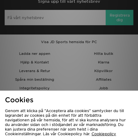
Signa upp till vårt nyhetsbrev
Registrera
dig
Visa JD Sports hemsida för PC
Ladda ner appen
Hitta butik
Hjälp & Kontakt
Klarna
Leverans & Retur
Köpvillkor
Spåra min beställning
Affiliates
Integritetspolicy
Jobb
JD-bloggen
Cookies
Genom att klicka på ”Acceptera alla cookies” samtycker du till
lagrandet av cookies på din enhet för att förbättra
navigationen på vår hemsida, för att vi ska kunna analysera hur
du använder sidan och i stödjandet av vår marknadsföring. Du
kan justera dina preferenser när som helst i dina
Cookieinställningar. Läs vår Cookiepolicy här.
Cookiepolicy