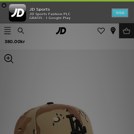
×
JD Sports
Hem
VISA
JD Sports Fashion PLC
GRATIS - I Google Play
Hem
Dam
Damaccessoarer
Kepsar och Beanies
Rea
New Era MLB LA Dodgers Keps
Nyheter
380.00kr
Herr
Dam
Barn
Varumärken
Bästsäljare
Sport
Fotboll