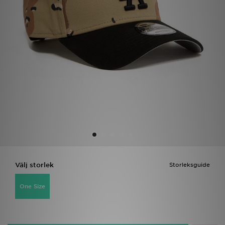
Ladda ner appen
Mitt JD
Mina meddelanden
Kundservice
JD Blogg
Välj storlek
Storleksguide
One Size