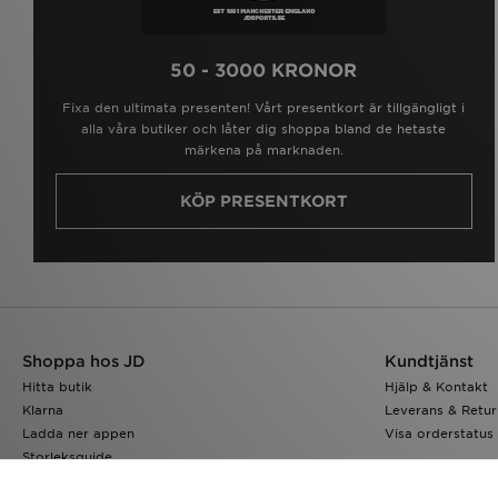
50 - 3000 KRONOR
Fixa den ultimata presenten! Vårt presentkort är tillgängligt i
alla våra butiker och låter dig shoppa bland de hetaste
märkena på marknaden.
KÖP PRESENTKORT
Shoppa hos JD
Kundtjänst
Hitta butik
Hjälp & Kontakt
Klarna
Leverans & Retur
Ladda ner appen
Visa orderstatus
Storleksguide
JD-bloggen