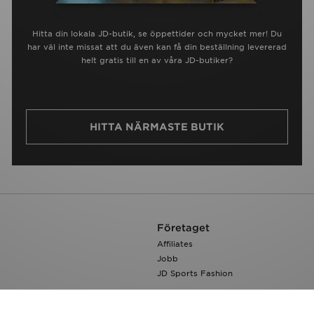
Hitta din lokala JD-butik, se öppettider och mycket mer! Du
har väl inte missat att du även kan få din beställning levererad
helt gratis till en av våra JD-butiker?
HITTA NÄRMASTE BUTIK
Företaget
Affiliates
Jobb
JD Sports Fashion