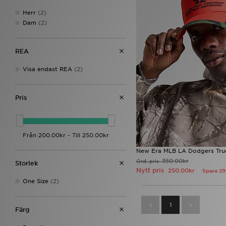
Herr
(2)
Dam
(2)
REA
Visa endast REA
(2)
Pris
New Era MLB LA Dodgers Tru
350.00kr
Ord. pris
Storlek
Nytt pris
250.00kr
Spara 2
One Size
(2)
1
Färg