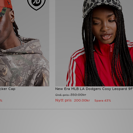
cker Cap
New Era MLB LA Dodgers Cosy Leopard 9
350.00kr
Ord. pris
Nytt pris
200.00kr
9%
Spara 43%