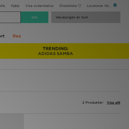
utik
Hjälp
Visa orderstatus
Önskelista
Levererar till...
Varukorgen är tom
rt
Rea
TRENDING:
ADIDAS SAMBA
2 Produkter:
Visa allt