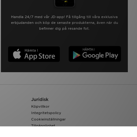
Handla 24/7 med vår JD-app! Få tillgång till våra exklusiva
erbjudanden och köp de senaste produkterna, även när du
befinner dig på resande fot.
Juridisk
Köpvillkor
Integritetspolicy
Cookieinställningar
Tillgänglighet