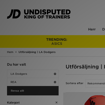
Herr
D
TRENDING:
ASICS
Hem
Utförsäljning | LA Dodgers
Du har valt
Utförsäljning 
LA Dodgers
REA
Sortera efter
Rensa allt
Kategori