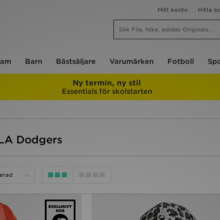
Mitt konto
Hitta b
am
Barn
Bästsäljare
Varumärken
Fotboll
Spo
Ny termin, ny stil
Essentials för skolstarten
| LA Dodgers