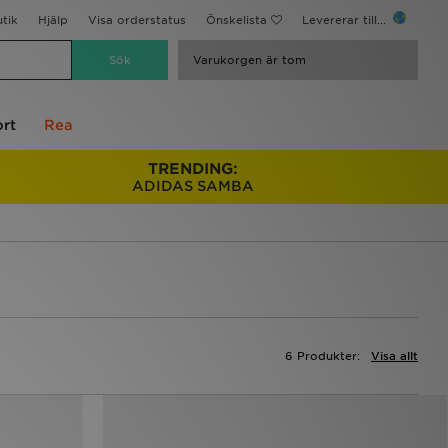
utik
Hjälp
Visa orderstatus
Önskelista
Levererar till...
Varukorgen är tom
rt
Rea
TRENDING:
ADIDAS SAMBA
6 Produkter:
Visa allt