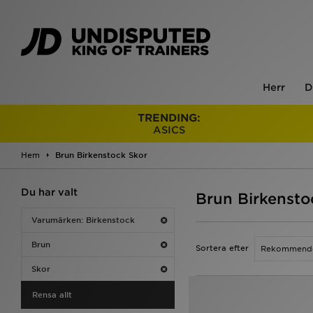
Herr
D
TRENDING:
ASICS
Hem
Brun Birkenstock Skor
Du har valt
Brun Birkensto
Varumärken: Birkenstock
Brun
Sortera efter
Skor
Rensa allt