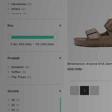
Havaianas
(2)
HOKA
(2)
Jordan
(8)
Lacoste
(1)
New Balance
(16)
Pris
Nike
(29)
On Running
(7)
PUMA
(6)
Reebok
(2)
Salomon
(3)
Saucony
(1)
Produkt
Timberland
(7)
Birkenstock Arizona EVA Da
UGG
(23)
Sandaler
(6)
600.00kr
Vans
(2)
Tofflor
(3)
Flip Flops
(2)
1
Storlek
30
(1)
32
(1)
33
(1)