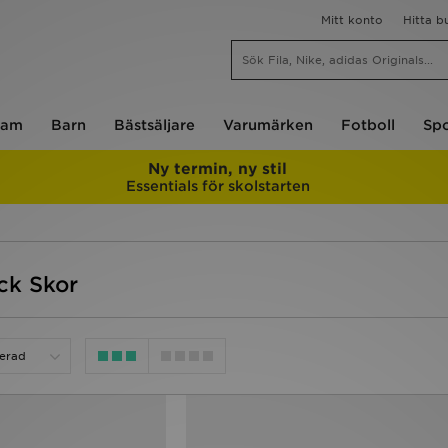
Mitt konto
Hitta b
am
Barn
Bästsäljare
Varumärken
Fotboll
Spo
Ny termin, ny stil
Essentials för skolstarten
ck Skor