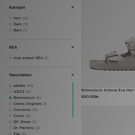
Kategori
Herr
(2)
Dam
(3)
Barn
(1)
REA
Visa endast REA
(1)
Varumärken
adidas
(41)
Birkenstock Arizona Eva Herr
ASICS
(5)
650.00kr
Birkenstock
(6)
Clarks Originals
(1)
Converse
(12)
Crocs
(6)
DC Shoes
(1)
Dr. Martens
(2)
Fila
(3)