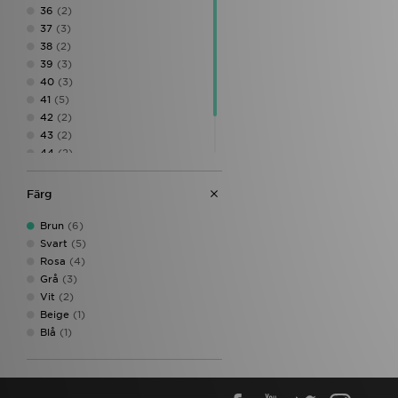
36
(2)
37
(3)
38
(2)
39
(3)
40
(3)
41
(5)
42
(2)
43
(2)
44
(2)
45
(2)
46
(2)
Färg
Brun
(6)
Svart
(5)
Rosa
(4)
Grå
(3)
Vit
(2)
Beige
(1)
Blå
(1)