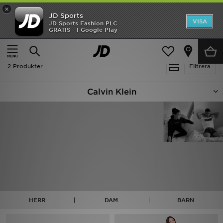
×
JD Sports
Hem
VISA
JD Sports Fashion PLC
Ny termin, ny stil Essentials för skolstarten
GRATIS - I Google Play
Rea
Hem
Calvin Klein
Nyheter
2 Produkter
Filtrera
Herr
Calvin Klein
Dam
Barn
Varumärken
Bästsäljare
Sport
HERR
DAM
BARN
Fotboll