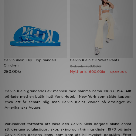
Ladda ner appen
Mitt JD
Mina meddelanden
Kundservice
Calvin Klein Flip Flop Sandals
Calvin Klein CK Waist Pants
Children
750.00kr
Ord. pris
JD Blogg
250.00kr
Nytt pris
600.00kr
Spara 20%
Calvin Klein grundades av mannen med samma namn 1968 i USA. Allt
började med en butik inuti York Hotel, i New York som sålde kappor.
Ynka ett år senare såg man Calvin Kleins kläder på omslaget av
Amerikanska Vouge.
Varumärket fortsatta att växa och Calvin Klein började bland annat
att designa solglasögon, skor, skärp och träningskläder. 1970 började
Calvin Klein designa jeans, som kom att bli mycket populära. Efter