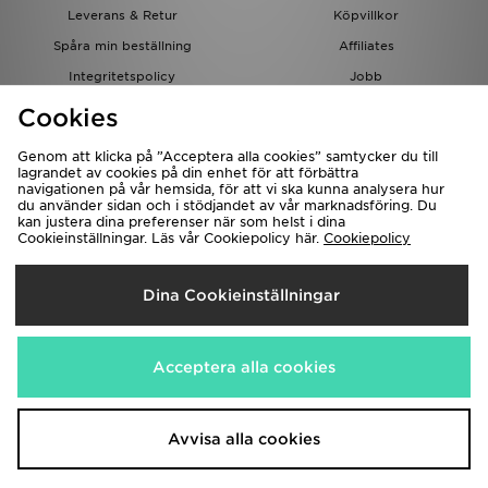
Leverans & Retur
Köpvillkor
Spåra min beställning
Affiliates
Integritetspolicy
Jobb
JD-bloggen
Cookies
Genom att klicka på ”Acceptera alla cookies” samtycker du till
lagrandet av cookies på din enhet för att förbättra
navigationen på vår hemsida, för att vi ska kunna analysera hur
du använder sidan och i stödjandet av vår marknadsföring. Du
kan justera dina preferenser när som helst i dina
Cookieinställningar. Läs vår Cookiepolicy här.
Cookiepolicy
Levererar Till
Dina Cookieinställningar
Sverige
Vi accepterar följande betalningssätt
Acceptera alla cookies
Besök bolagets hemsida på
www.jdplc.com
Avvisa alla cookies
Copyright © 2026 JD Sports, Alla rättigheter reserverade.