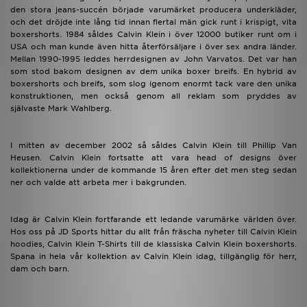
den stora jeans-succén började varumärket producera underkläder,
och det dröjde inte lång tid innan flertal män gick runt i krispigt, vita
boxershorts. 1984 såldes Calvin Klein i över 12000 butiker runt om i
USA och man kunde även hitta återförsäljare i över sex andra länder.
Mellan 1990-1995 leddes herrdesignen av John Varvatos. Det var han
som stod bakom designen av dem unika boxer breifs. En hybrid av
boxershorts och breifs, som slog igenom enormt tack vare den unika
konstruktionen, men också genom all reklam som pryddes av
självaste Mark Wahlberg.
I mitten av december 2002 så såldes Calvin Klein till Phillip Van
Heusen. Calvin Klein fortsatte att vara head of designs över
kollektionerna under de kommande 15 åren efter det men steg sedan
ner och valde att arbeta mer i bakgrunden.
Idag är Calvin Klein fortfarande ett ledande varumärke världen över.
Hos oss på JD Sports hittar du allt från fräscha nyheter till Calvin Klein
hoodies, Calvin Klein T-Shirts till de klassiska Calvin Klein boxershorts.
Spana in hela vår kollektion av Calvin Klein idag, tillgänglig för herr,
dam och barn.