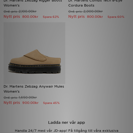
Dr. Martens Zebzag Rigger Boots
Dr. Martens Combs Tech 8-Eye
Women's
Cordura Boots
2,100.00kr
2,000.00kr
Ord. pris
Ord. pris
Ladda ner appen
Nytt pris
Nytt pris
800.00kr
800.00kr
Spara 62%
Spara 60%
Mitt JD
Mina meddelanden
Kundservice
JD Blogg
Dr. Martens Zebzag Anywair Mules
Women's
1,650.00kr
Ord. pris
Nytt pris
900.00kr
Spara 45%
Ladda ner vår app
Handla 24/7 med vår JD-app! Få tillgång till våra exklusiva