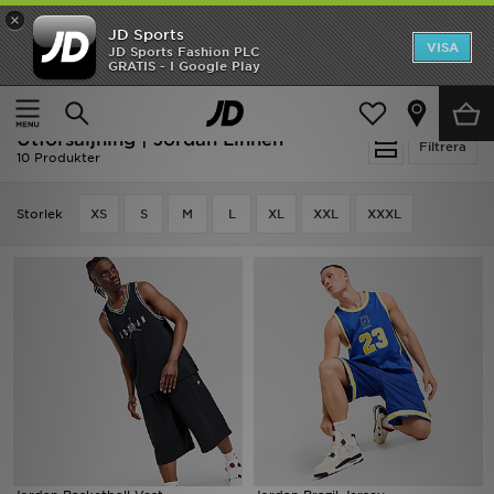
×
JD Sports
Hem
VISA
JD Sports Fashion PLC
Ny termin, ny stil Essentials för skolstarten
GRATIS - I Google Play
Rea
Hem
Utförsäljning | Jordan Linnen
Utförsäljning | Jordan Linnen
Nyheter
Filtrera
10 Produkter
Herr
Storlek
XS
S
M
L
XL
XXL
XXXL
Dam
Barn
Varumärken
Bästsäljare
Sport
Fotboll