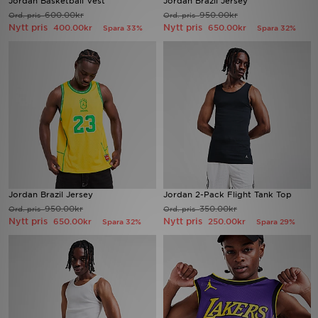
Jordan Basketball Vest
Jordan Brazil Jersey
600.00kr
950.00kr
Ord. pris
Ord. pris
Nytt pris
Nytt pris
400.00kr
650.00kr
Spara 33%
Spara 32%
Ladda ner appen
Mitt JD
Mina meddelanden
Kundservice
JD Blogg
Jordan Brazil Jersey
Jordan 2-Pack Flight Tank Top
950.00kr
350.00kr
Ord. pris
Ord. pris
Nytt pris
Nytt pris
650.00kr
250.00kr
Spara 32%
Spara 29%