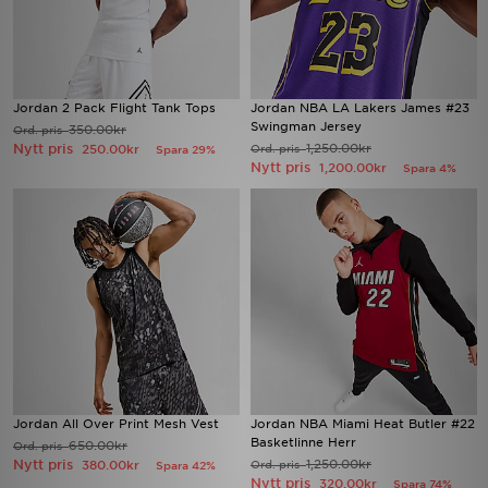
Jordan 2 Pack Flight Tank Tops
Jordan NBA LA Lakers James #23
Swingman Jersey
350.00kr
Ord. pris
Nytt pris
1,250.00kr
250.00kr
Ord. pris
Spara 29%
Nytt pris
1,200.00kr
Spara 4%
Jordan All Over Print Mesh Vest
Jordan NBA Miami Heat Butler #22
Basketlinne Herr
650.00kr
Ord. pris
Nytt pris
1,250.00kr
380.00kr
Ord. pris
Spara 42%
Nytt pris
320.00kr
Spara 74%