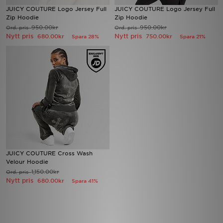
JUICY COUTURE Logo Jersey Full
JUICY COUTURE Logo Jersey Full
Zip Hoodie
Zip Hoodie
Ladda ner appen
950.00kr
950.00kr
Ord. pris
Ord. pris
Nytt pris
Nytt pris
680.00kr
750.00kr
Spara 28%
Spara 21%
Mitt JD
Mina meddelanden
Kundservice
JD Blogg
JUICY COUTURE Cross Wash
Velour Hoodie
1,150.00kr
Ord. pris
Nytt pris
680.00kr
Spara 41%