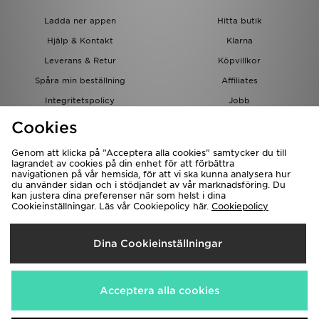
Ladda ner appen
Hitta butik
Hjälp & Kontakt
Klarna
Leverans & Retur
Köpvillkor
Spåra min beställning
Affiliates
Integritetspolicy
Jobb
JD-bloggen
Cookies
Genom att klicka på ”Acceptera alla cookies” samtycker du till
lagrandet av cookies på din enhet för att förbättra
navigationen på vår hemsida, för att vi ska kunna analysera hur
du använder sidan och i stödjandet av vår marknadsföring. Du
kan justera dina preferenser när som helst i dina
Cookieinställningar. Läs vår Cookiepolicy här.
Cookiepolicy
Levererar Till
Dina Cookieinställningar
Sverige
Vi accepterar följande betalningssätt
Acceptera alla cookies