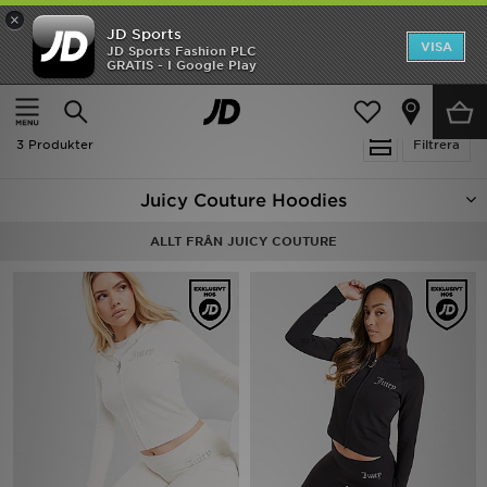
×
JD Sports
Hem
VISA
JD Sports Fashion PLC
Ny termin, ny stil Essentials för skolstarten
GRATIS - I Google Play
Rea
Hem
JUICY COUTURE Hoodies
Nyheter
3 Produkter
Filtrera
Herr
Juicy Couture Hoodies
Dam
ALLT FRÅN JUICY COUTURE
Barn
Varumärken
Bästsäljare
Sport
Fotboll